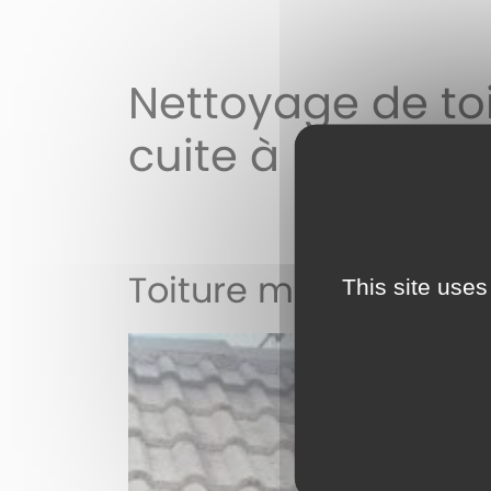
Nettoyage de to
cuite à Pleaux
Toiture mécanique 
This site uses