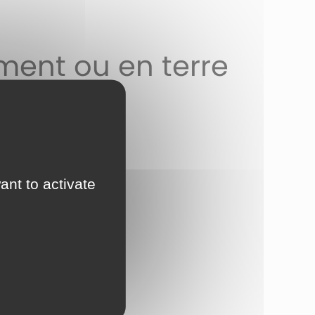
ment ou en terre
ant to activate
itures, il y a
2 étapes