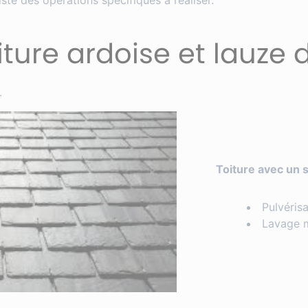
existe des opérations spécifiques à réaliser.
ture ardoise et lauze 
.
Toiture avec un 
Pulvéris
Lavage m