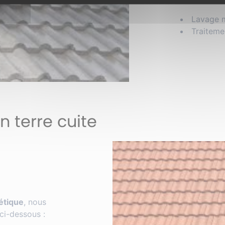
Lavage m
Traiteme
 terre cuite
étique
, nous
ci-dessous :