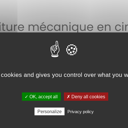
iture mécanique en ci
en ciment
 cookies and gives you control over what you w
✓ OK, accept all
✗ Deny all cookies
Personalize
Privacy policy
Quelque soit les to
indispensables
: