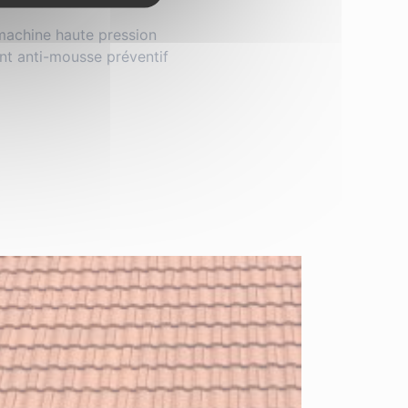
achine haute pression
nt anti-mousse préventif